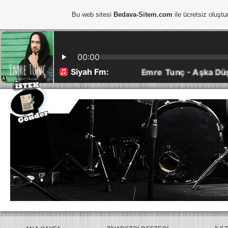
Bu web sitesi
Bedava-Sitem.com
ile ücretsiz oluştu