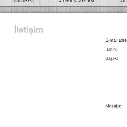
ANA SAYFA
ZIYARETÇI DEFTERI
İLET
İletişim
E-mail adre
İsmin:
Başlık:
Mesajın: