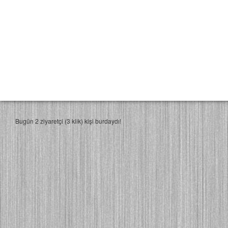
Bugün 2 ziyaretçi (3 klik) kişi burdaydı!